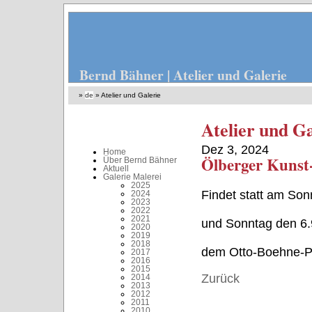
Bernd Bähner | Atelier und Galerie
»
de
»
Atelier und Galerie
Atelier und Ga
Dez 3, 2024
Home
Ölberger Kunst
Über Bernd Bähner
Aktuell
Galerie Malerei
2025
Findet statt am Son
2024
2023
2022
2021
und Sonntag den 6.9
2020
2019
2018
dem Otto-Boehne-P
2017
2016
2015
Zurück
2014
2013
2012
2011
2010