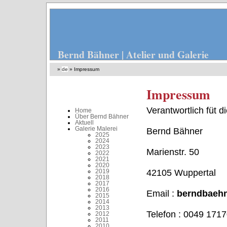
Bernd Bähner | Atelier und Galerie
»
de
»
Impressum
Impressum
Verantwortlich füt d
Home
Über Bernd Bähner
Aktuell
Galerie Malerei
Bernd Bähner
2025
2024
2023
Marienstr. 50
2022
2021
2020
2019
42105 Wuppertal
2018
2017
2016
Email :
berndbaehn
2015
2014
2013
Telefon : 0049 171
2012
2011
2010